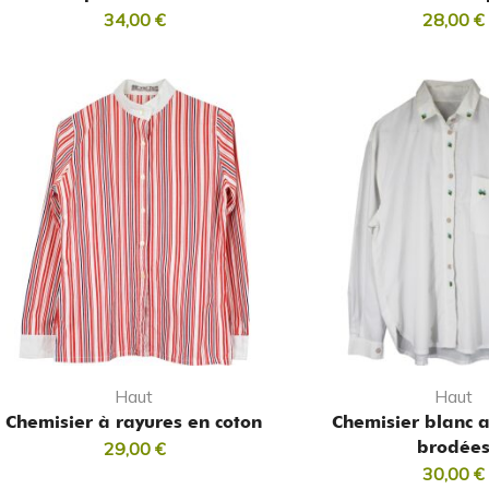
34,00
€
28,00
€
Haut
Haut
Chemisier à rayures en coton
Chemisier blanc a
brodée
29,00
€
30,00
€