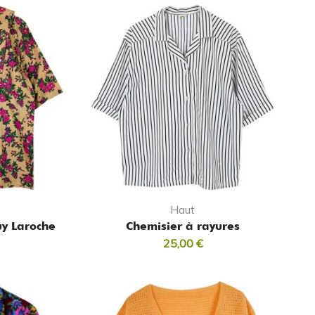
Haut
uy Laroche
Chemisier à rayures
25,00
€