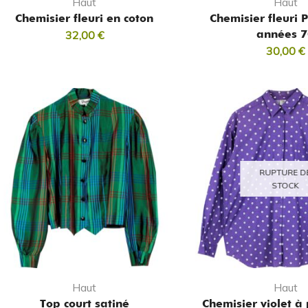
Haut
Haut
Chemisier fleuri en coton
Chemisier fleuri 
années 7
32,00
€
30,00
€
RUPTURE D
STOCK
Haut
Haut
Top court satiné
Chemisier violet à 