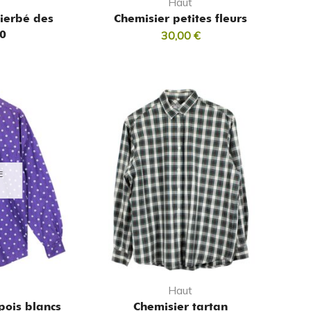
Haut
Pierbé des
Chemisier petites fleurs
0
30,00
€
E
Haut
pois blancs
Chemisier tartan