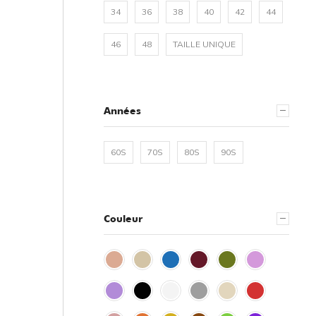
34
36
38
40
42
44
46
48
TAILLE UNIQUE
Années
60S
70S
80S
90S
Couleur