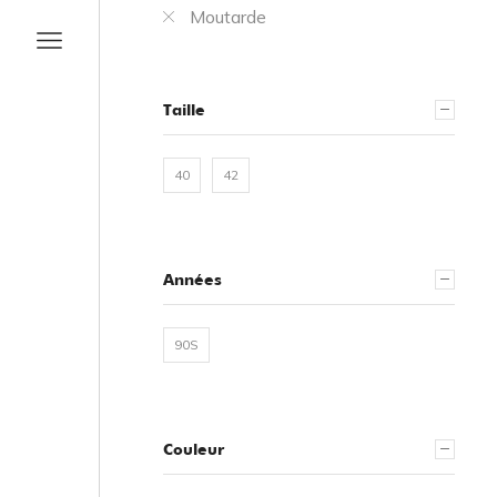
Moutarde
Taille
40
42
Années
90S
Couleur