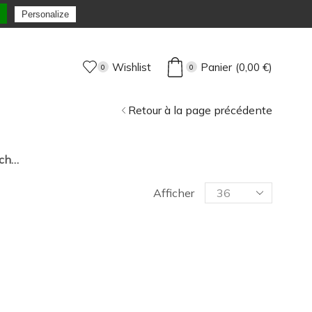
Personalize
Wishlist
Panier
(
0,00
€
)
0
0
Retour à la page précédente
nch…
Afficher