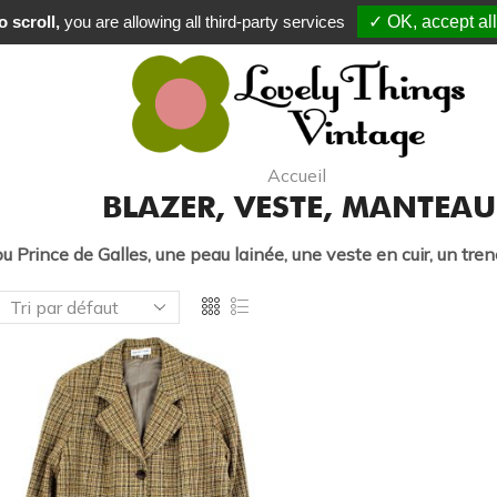
 à partir de 80 € en point relais, à partir de 120 € à domicile
 scroll,
you are allowing all third-party services
✓ OK, accept all
Accueil
BLAZER, VESTE, MANTEAU
u Prince de Galles, une peau lainée, une veste en cuir, un tre