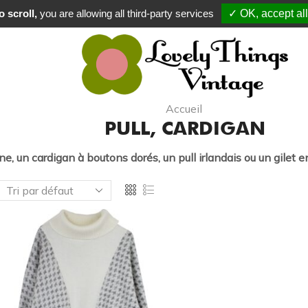
 à partir de 80 € en point relais, à partir de 120 € à domicile
 scroll,
you are allowing all third-party services
✓ OK, accept all
Accueil
PULL, CARDIGAN
ne, un cardigan à boutons dorés, un pull irlandais ou un gilet 