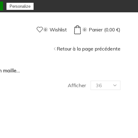
Personalize
Wishlist
Panier
(
0,00
€
)
0
0
Retour à la page précédente
en maille…
Afficher