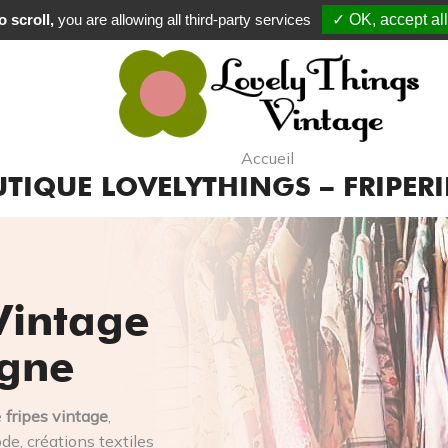
 scroll,
you are allowing all third-party services
Commande expédiée sous 72H Max !
✓ OK, accept all
Accueil
TIQUE LOVELYTHINGS – FRIPERI
Vintage
igne
e
fripes vintage
,
e, créations textiles