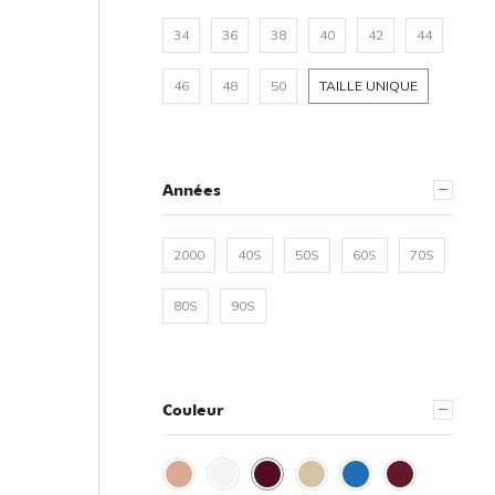
34
36
38
40
42
44
46
48
50
TAILLE UNIQUE
Années
2000
40S
50S
60S
70S
80S
90S
Couleur