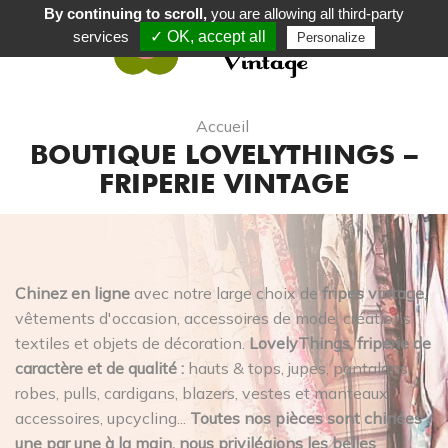
By continuing to scroll,
you are allowing all third-party
services
✓ OK, accept all
Personalize
0
Accueil
BOUTIQUE LOVELYTHINGS –
FRIPERIE VINTAGE
Chinez en ligne
avec notre large choix de
fripes vintage
,
vêtements d'occasion, accessoires de mode, créations
textiles et objets de décoration.
LovelyThings, friperie de
caractère et de qualité :
hauts & tops, jupes, pantalons,
robes, pulls, cardigans, blazers, vestes et manteaux,
accessoires, upcycling...
Toutes nos pièces sont chinées
une par une à la main, nous privilégions les belles