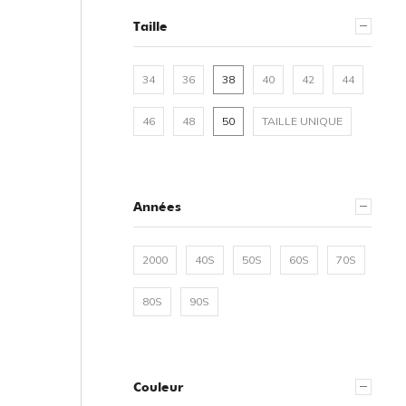
Taille
34
36
38
40
42
44
46
48
50
TAILLE UNIQUE
Années
2000
40S
50S
60S
70S
80S
90S
Couleur