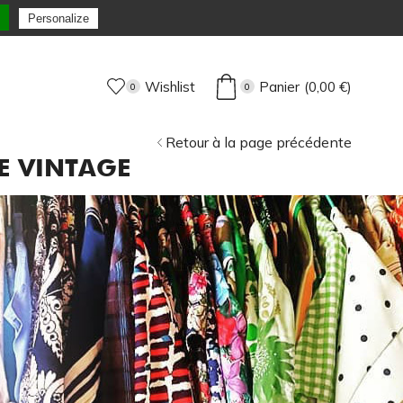
s 72H Max !
Personalize
Wishlist
Panier
(
0,00
€
)
0
0
Retour à la page précédente
E VINTAGE