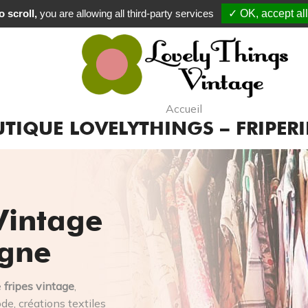
 scroll,
you are allowing all third-party services
Commande expédiée sou
✓ OK, accept all
Accueil
TIQUE LOVELYTHINGS – FRIPERI
Vintage
igne
e
fripes vintage
,
e, créations textiles