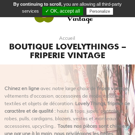
By continuing to scroll,
you are allowing all third-party
services
✓ OK, accept all
Personalize
0
Accueil
BOUTIQUE LOVELYTHINGS –
FRIPERIE VINTAGE
Chinez en ligne
avec notre large choix de
fripes vintage
,
vêtements d'occasion, accessoires de mode, créations
textiles et objets de décoration.
LovelyThings, friperie de
caractère et de qualité :
hauts & tops, jupes, pantalons,
robes, pulls, cardigans, blazers, vestes et manteaux,
accessoires, upcycling...
Toutes nos pièces sont chinées
une par une à la main, nous privilégions les belles