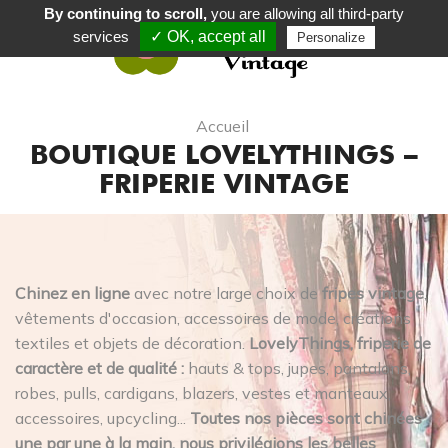
By continuing to scroll,
you are allowing all third-party
services
✓ OK, accept all
Personalize
0
Accueil
BOUTIQUE LOVELYTHINGS –
FRIPERIE VINTAGE
Chinez en ligne
avec notre large choix de
fripes vintage
,
vêtements d'occasion, accessoires de mode, créations
textiles et objets de décoration.
LovelyThings, friperie de
caractère et de qualité :
hauts & tops, jupes, pantalons,
robes, pulls, cardigans, blazers, vestes et manteaux,
accessoires, upcycling...
Toutes nos pièces sont chinées
une par une à la main, nous privilégions les belles