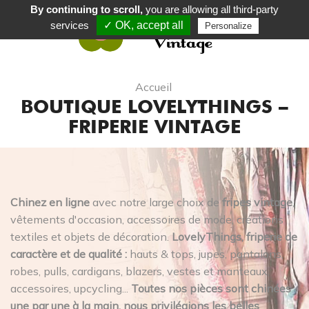
By continuing to scroll,
you are allowing all third-party
services
✓ OK, accept all
Personalize
0
Accueil
BOUTIQUE LOVELYTHINGS –
FRIPERIE VINTAGE
Chinez en ligne
avec notre large choix de
fripes vintage
,
vêtements d'occasion, accessoires de mode, créations
textiles et objets de décoration.
LovelyThings, friperie de
caractère et de qualité :
hauts & tops, jupes, pantalons,
robes, pulls, cardigans, blazers, vestes et manteaux,
accessoires, upcycling...
Toutes nos pièces sont chinées
une par une à la main, nous privilégions les belles