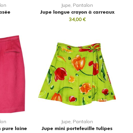
lon
Jupe, Pantalon
asée
Jupe longue crayon à carreaux
34,00
€
lon
Jupe, Pantalon
n pure laine
Jupe mini portefeuille tulipes