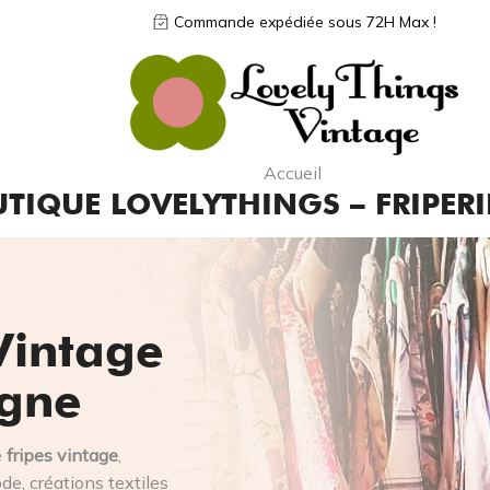
Commande expédiée sous 72H Max !
Accueil
TIQUE LOVELYTHINGS – FRIPERI
Vintage
igne
e
fripes vintage
,
e, créations textiles