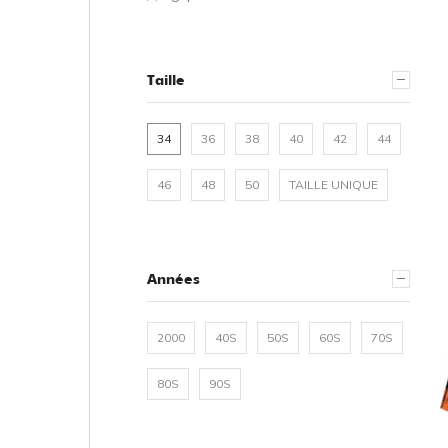
Taille
34
36
38
40
42
44
46
48
50
TAILLE UNIQUE
Années
2000
40S
50S
60S
70S
80S
90S