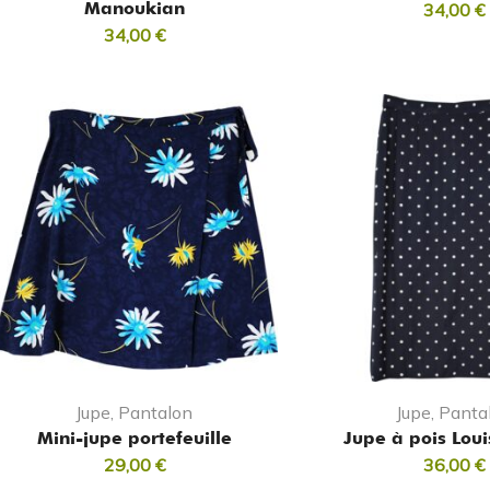
Manoukian
34,00
€
34,00
€
Jupe, Pantalon
Jupe, Panta
Mini-jupe portefeuille
Jupe à pois Lou
29,00
€
36,00
€