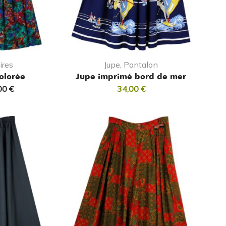
ires
Jupe, Pantalon
colorée
Jupe imprimé bord de mer
00
€
34,00
€