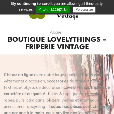
By continuing to scroll,
you are allowing all third-party
services
✓ OK, accept all
Personalize
0
Accueil
BOUTIQUE LOVELYTHINGS –
FRIPERIE VINTAGE
Chinez en ligne
avec notre large choix de
fripes vintage
,
vêtements d'occasion, accessoires de mode, créations
textiles et objets de décoration.
LovelyThings, friperie de
caractère et de qualité :
hauts & tops, jupes, pantalons,
robes, pulls, cardigans, blazers, vestes et manteaux,
accessoires, upcycling...
Toutes nos pièces sont chinées
une par une à la main, nous privilégions les belles