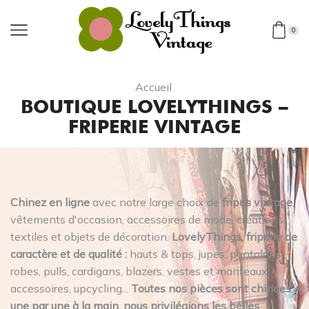
0
Accueil
BOUTIQUE LOVELYTHINGS –
FRIPERIE VINTAGE
Chinez en ligne
avec notre large choix de
fripes vintage
,
vêtements d'occasion, accessoires de mode, créations
textiles et objets de décoration.
LovelyThings, friperie de
caractère et de qualité :
hauts & tops, jupes, pantalons,
robes, pulls, cardigans, blazers, vestes et manteaux,
accessoires, upcycling...
Toutes nos pièces sont chinées
une par une à la main, nous privilégions les belles