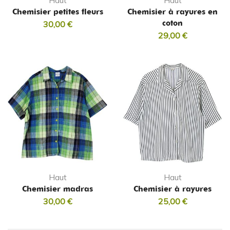
Haut
Haut
Chemisier petites fleurs
Chemisier à rayures en
coton
30,00
€
29,00
€
Haut
Haut
Chemisier madras
Chemisier à rayures
30,00
€
25,00
€