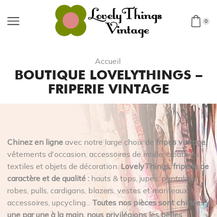
0
Accueil
BOUTIQUE LOVELYTHINGS –
FRIPERIE VINTAGE
Chinez en ligne
avec notre large choix de
fripes vintage
,
vêtements d'occasion, accessoires de mode, créations
textiles et objets de décoration.
LovelyThings, friperie de
caractère et de qualité :
hauts & tops, jupes, pantalons,
robes, pulls, cardigans, blazers, vestes et manteaux,
accessoires, upcycling...
Toutes nos pièces sont chinées
une par une à la main, nous privilégions les belles