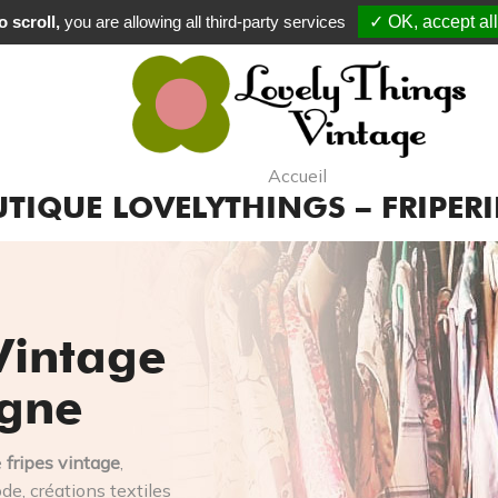
 scroll,
you are allowing all third-party services
✓ OK, accept all
Commande
Accueil
TIQUE LOVELYTHINGS – FRIPERI
Vintage
igne
e
fripes vintage
,
e, créations textiles