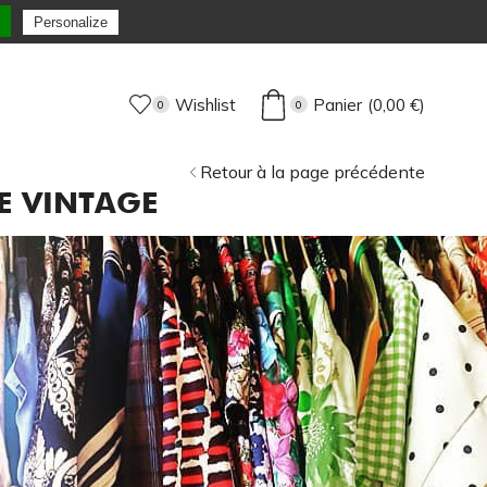
 expédiée sous 72H Max !
Personalize
Wishlist
Panier
(
0,00
€
)
0
0
Retour à la page précédente
E VINTAGE