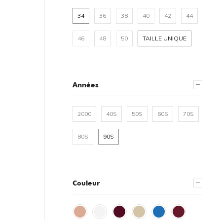
34
36
38
40
42
44
46
48
50
TAILLE UNIQUE
Années
2000
40S
50S
60S
70S
80S
90S
Couleur