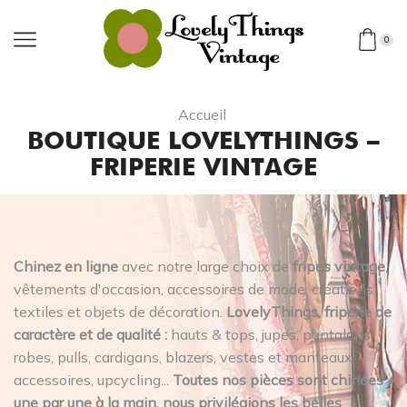
0
Accueil
BOUTIQUE LOVELYTHINGS –
FRIPERIE VINTAGE
Chinez en ligne
avec notre large choix de
fripes vintage
,
vêtements d'occasion, accessoires de mode, créations
textiles et objets de décoration.
LovelyThings, friperie de
caractère et de qualité :
hauts & tops, jupes, pantalons,
robes, pulls, cardigans, blazers, vestes et manteaux,
accessoires, upcycling...
Toutes nos pièces sont chinées
une par une à la main, nous privilégions les belles