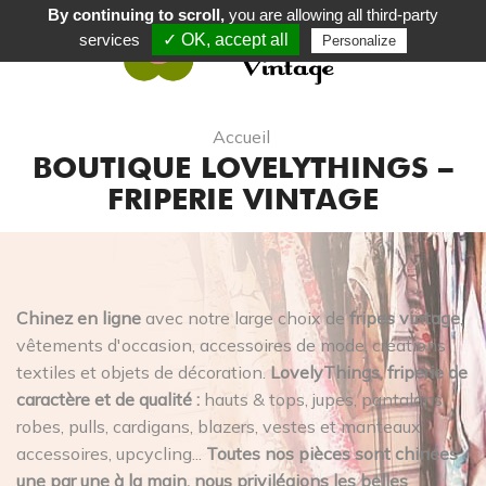
By continuing to scroll,
you are allowing all third-party
services
✓ OK, accept all
Personalize
0
Accueil
BOUTIQUE LOVELYTHINGS –
FRIPERIE VINTAGE
Chinez en ligne
avec notre large choix de
fripes vintage
,
vêtements d'occasion, accessoires de mode, créations
textiles et objets de décoration.
LovelyThings, friperie de
caractère et de qualité :
hauts & tops, jupes, pantalons,
robes, pulls, cardigans, blazers, vestes et manteaux,
accessoires, upcycling...
Toutes nos pièces sont chinées
une par une à la main, nous privilégions les belles