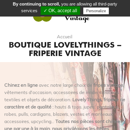
By continuing to scroll,
you are allowing all third-party
services
✓ OK, accept all
Personalize
0
Accueil
BOUTIQUE LOVELYTHINGS –
FRIPERIE VINTAGE
Chinez en ligne
avec notre large choix de
fripes vintage
,
vêtements d'occasion, accessoires de mode, créations
textiles et objets de décoration.
LovelyThings, friperie de
caractère et de qualité :
hauts & tops, jupes, pantalons,
robes, pulls, cardigans, blazers, vestes et manteaux,
accessoires, upcycling...
Toutes nos pièces sont chinées
une par une à la main, nous privilégions les belles