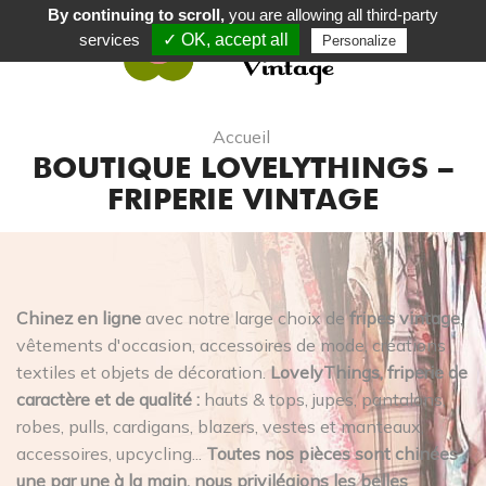
By continuing to scroll,
you are allowing all third-party
services
✓ OK, accept all
Personalize
0
Accueil
BOUTIQUE LOVELYTHINGS –
FRIPERIE VINTAGE
Chinez en ligne
avec notre large choix de
fripes vintage
,
vêtements d'occasion, accessoires de mode, créations
textiles et objets de décoration.
LovelyThings, friperie de
caractère et de qualité :
hauts & tops, jupes, pantalons,
robes, pulls, cardigans, blazers, vestes et manteaux,
accessoires, upcycling...
Toutes nos pièces sont chinées
une par une à la main, nous privilégions les belles