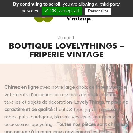
By continuing to scroll,
you are allowing all third-party
services
✓ OK, accept all
Personalize
0
Accueil
BOUTIQUE LOVELYTHINGS –
FRIPERIE VINTAGE
Chinez en ligne
avec notre large choix de
fripes vintage
,
vêtements d'occasion, accessoires de mode, créations
textiles et objets de décoration.
LovelyThings, friperie de
caractère et de qualité :
hauts & tops, jupes, pantalons,
robes, pulls, cardigans, blazers, vestes et manteaux,
accessoires, upcycling...
Toutes nos pièces sont chinées
une par une à la main, nous privilégions les belles