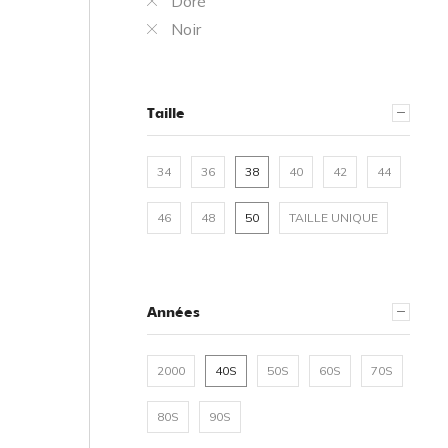
Doré
Noir
Taille
34
36
38
40
42
44
46
48
50
TAILLE UNIQUE
Années
2000
40S
50S
60S
70S
80S
90S