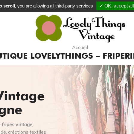
 scroll,
you are allowing all third-party services
✓ OK, accept all
Commande e
Accueil
TIQUE LOVELYTHINGS – FRIPERI
Vintage
igne
e
fripes vintage
,
e, créations textiles