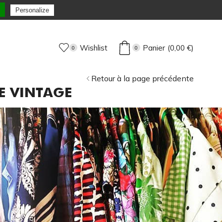
xpédiée sous 72H Max !
Personalize
Wishlist
Panier
(
0,00
€
)
0
0
Retour à la page précédente
E VINTAGE