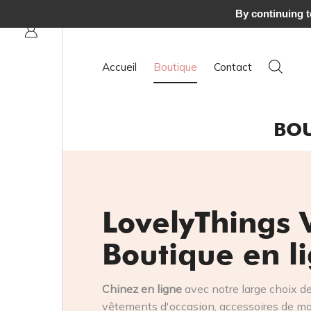
partir de 120 € à domicile
By continuing to
Accueil
Boutique
Contact
BOU
LovelyThings 
Boutique en l
Chinez en ligne
avec notre large choix d
vêtements d'occasion, accessoires de mod