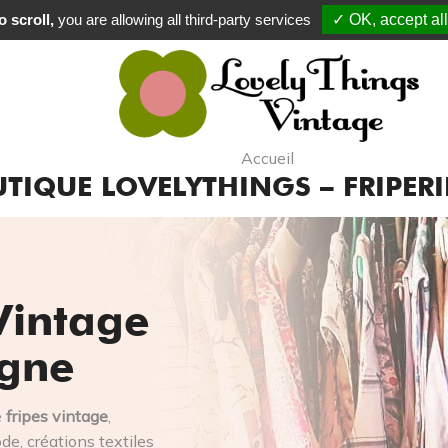
 scroll,
you are allowing all third-party services
✓ OK, accept all
Accueil
TIQUE LOVELYTHINGS – FRIPERI
Vintage
igne
e
fripes vintage
,
e, créations textiles