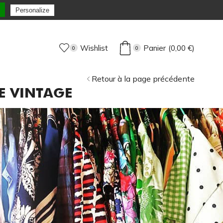
Commande expédiée sous 72H Max !
Personalize
Wishlist
Panier
(
0,00
€
)
0
0
Retour à la page précédente
E VINTAGE