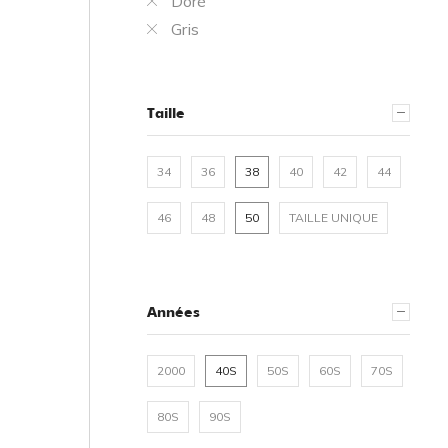
Doré
Gris
Taille
34
36
38
40
42
44
46
48
50
TAILLE UNIQUE
Années
2000
40S
50S
60S
70S
80S
90S