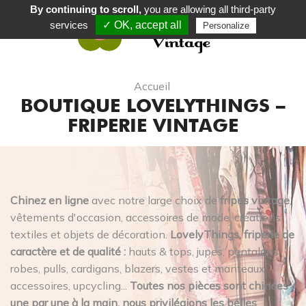
By continuing to scroll,
you are allowing all third-party
services
✓ OK, accept all
Personalize
0
Accueil
BOUTIQUE LOVELYTHINGS –
FRIPERIE VINTAGE
Chinez en ligne
avec notre large choix de
fripes vintage
,
vêtements d'occasion, accessoires de mode, créations
textiles et objets de décoration.
LovelyThings, friperie de
caractère et de qualité :
hauts & tops, jupes, pantalons,
robes, pulls, cardigans, blazers, vestes et manteaux,
accessoires, upcycling...
Toutes nos pièces sont chinées
une par une à la main, nous privilégions les belles