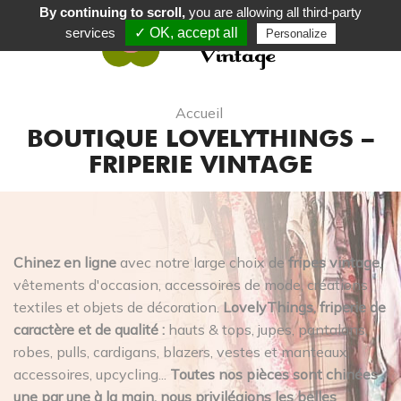
By continuing to scroll,
you are allowing all third-party
services
✓ OK, accept all
Personalize
0
Accueil
BOUTIQUE LOVELYTHINGS –
FRIPERIE VINTAGE
Chinez en ligne
avec notre large choix de
fripes vintage
,
vêtements d'occasion, accessoires de mode, créations
textiles et objets de décoration.
LovelyThings, friperie de
caractère et de qualité :
hauts & tops, jupes, pantalons,
robes, pulls, cardigans, blazers, vestes et manteaux,
accessoires, upcycling...
Toutes nos pièces sont chinées
une par une à la main, nous privilégions les belles