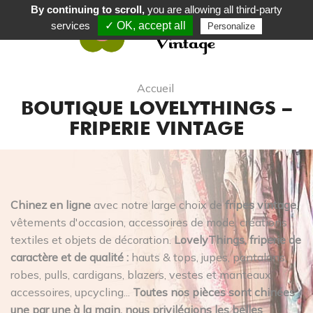
By continuing to scroll,
you are allowing all third-party
services
✓ OK, accept all
Personalize
0
Accueil
BOUTIQUE LOVELYTHINGS –
FRIPERIE VINTAGE
Chinez en ligne
avec notre large choix de
fripes vintage
,
vêtements d'occasion, accessoires de mode, créations
textiles et objets de décoration.
LovelyThings, friperie de
caractère et de qualité :
hauts & tops, jupes, pantalons,
robes, pulls, cardigans, blazers, vestes et manteaux,
accessoires, upcycling...
Toutes nos pièces sont chinées
une par une à la main, nous privilégions les belles