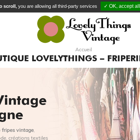
 scroll,
you are allowing all third-party services
✓ OK, accept all
Commande
Accueil
TIQUE LOVELYTHINGS – FRIPERI
Vintage
igne
e
fripes vintage
,
e, créations textiles