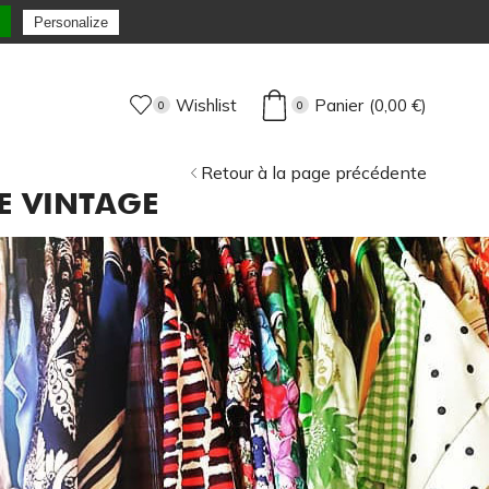
 expédiée sous 72H Max !
Personalize
Wishlist
Panier
(
0,00
€
)
0
0
Retour à la page précédente
E VINTAGE