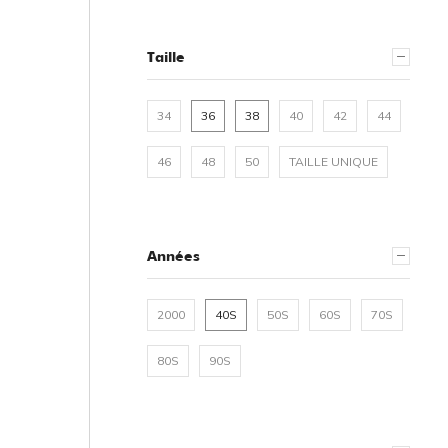
Taille
34
36
38
40
42
44
46
48
50
TAILLE UNIQUE
Années
2000
40S
50S
60S
70S
80S
90S