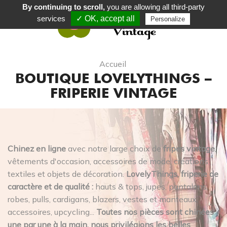
By continuing to scroll,
you are allowing all third-party
services
✓ OK, accept all
Personalize
0
Accueil
BOUTIQUE LOVELYTHINGS –
FRIPERIE VINTAGE
Chinez en ligne
avec notre large choix de
fripes vintage
,
vêtements d'occasion, accessoires de mode, créations
textiles et objets de décoration.
LovelyThings, friperie de
caractère et de qualité :
hauts & tops, jupes, pantalons,
robes, pulls, cardigans, blazers, vestes et manteaux,
accessoires, upcycling...
Toutes nos pièces sont chinées
une par une à la main, nous privilégions les belles