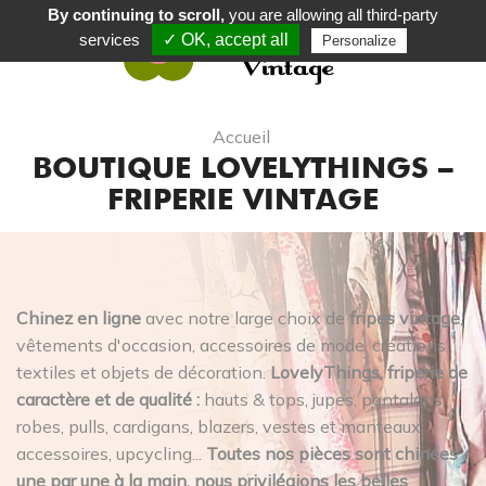
By continuing to scroll,
you are allowing all third-party
services
✓ OK, accept all
Personalize
0
Accueil
BOUTIQUE LOVELYTHINGS –
FRIPERIE VINTAGE
Chinez en ligne
avec notre large choix de
fripes vintage
,
vêtements d'occasion, accessoires de mode, créations
textiles et objets de décoration.
LovelyThings, friperie de
caractère et de qualité :
hauts & tops, jupes, pantalons,
robes, pulls, cardigans, blazers, vestes et manteaux,
accessoires, upcycling...
Toutes nos pièces sont chinées
une par une à la main, nous privilégions les belles